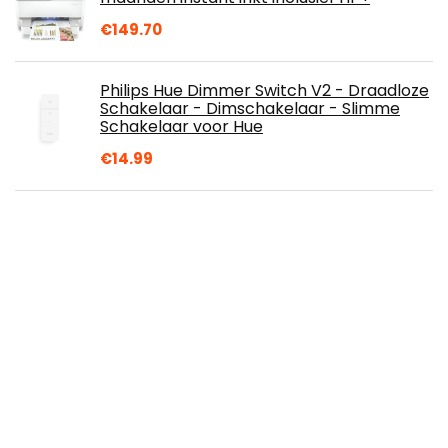
€
149.70
Philips Hue Dimmer Switch V2 - Draadloze
Schakelaar - Dimschakelaar - Slimme
Schakelaar voor Hue
€
14.99
ELRO PRO PV40 Full HD Video Deur
Intercom Systeem - 1 Appartement - met
Voicemail functie - 13 Beltonen
€
249.00
Salter 9075 SVGL3R Max 9075 BK3R
Elektronische personenweegschaal,zilver
€
35.79