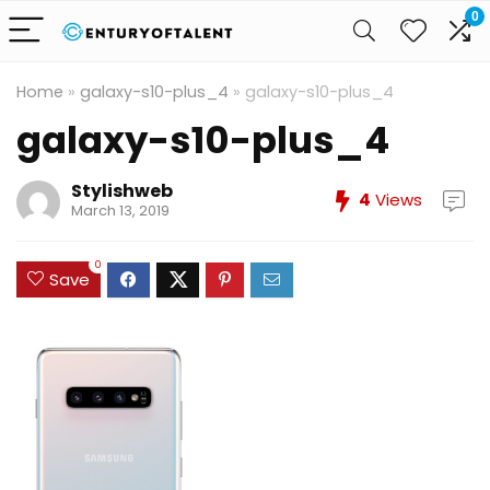
0
Home
»
galaxy-s10-plus_4
»
galaxy-s10-plus_4
galaxy-s10-plus_4
Stylishweb
4
Views
March 13, 2019
0
Save