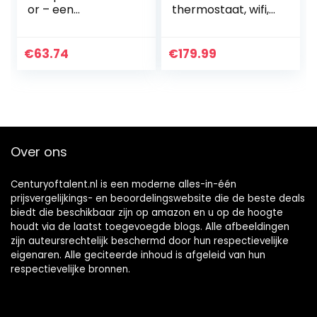
or – een
thermostaat, wifi,
accessoire voor
met app voor
Slimme
meer
Radiatorknoppen,
energiebesparing
€
63.74
€
179.99
eenvoudige doe-
en efficiëntie,
het-zelf installatie
compatibel met
Apple…
Over ons
Centuryoftalent.nl is een moderne alles-in-één
prijsvergelijkings- en beoordelingswebsite die de beste deals
biedt die beschikbaar zijn op amazon en u op de hoogte
houdt via de laatst toegevoegde blogs. Alle afbeeldingen
zijn auteursrechtelijk beschermd door hun respectievelijke
eigenaren. Alle geciteerde inhoud is afgeleid van hun
respectievelijke bronnen.