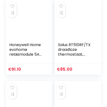
Honeywell Home
Salus RT510RF/TX
evohome
draadloze
relaismodule 5A
thermostaat,
wisselcontact,
programmeerbaa
BDR91A1000
r, 5/2 dagen
€
91.10
€
85.00