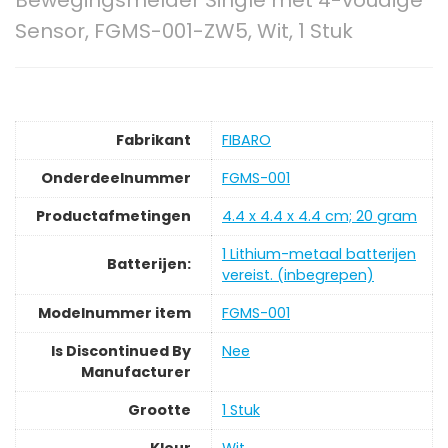
Bewegingsmelder Single met 4-voudige
Sensor, FGMS-001-ZW5, Wit, 1 Stuk
Fabrikant
‎FIBARO
Onderdeelnummer
‎FGMS-001
Productafmetingen
‎4.4 x 4.4 x 4.4 cm; 20 gram
‎1 Lithium-metaal batterijen
Batterijen:
vereist. (inbegrepen)
Modelnummer item
‎FGMS-001
Is Discontinued By
‎Nee
Manufacturer
Grootte
‎1 Stuk