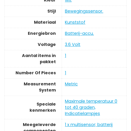
Kleur
‎Wit
Stijl
‎Bewegingssensor.
Materiaal
‎Kunststof
Energiebron
‎Batterij-accu.
Voltage
‎3.6 Volt
Aantal items in
‎1
pakket
Number Of Pieces
‎1
Measurement
‎Metric
System
‎Maximale temperatuur 0
Speciale
tot 40 graden,
kenmerken
Indicatielampjes
Meegeleverde
‎1 x multisensor; batterij
componenten