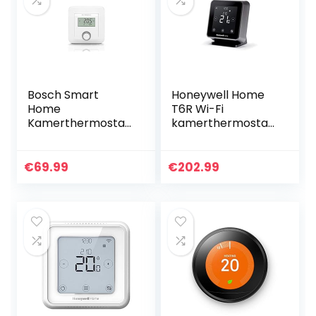
Bosch Smart
Honeywell Home
Home
T6R Wi-Fi
Kamerthermostaa
kamerthermostaa
t (2x AAA-batterij,
t met tafelhouder,
voor
voeding en
radiatorthermosta
draadloze
€
69.99
€
202.99
ten, inclusief
ontvangerbox,
weergave van
zwart,
luchtvochtigheid…
Y6R910RW8021