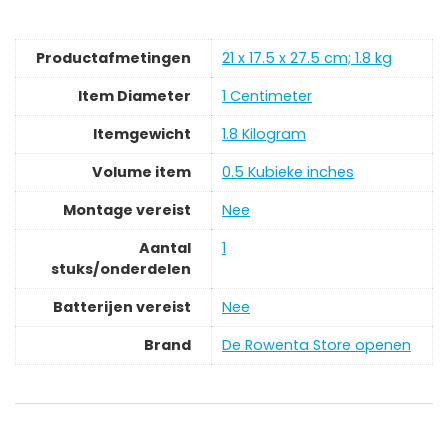
Productafmetingen
‎21 x 17.5 x 27.5 cm; 1.8 kg
Item Diameter
‎1 Centimeter
Itemgewicht
‎1.8 Kilogram
Volume item
‎0.5 Kubieke inches
Montage vereist
‎Nee
Aantal
‎1
stuks/onderdelen
Batterijen vereist
‎Nee
Brand
De Rowenta Store openen