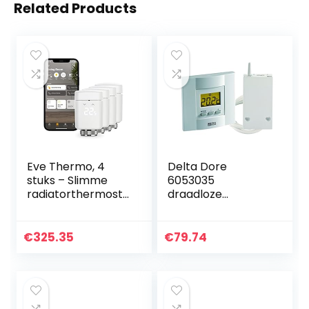
Related Products
Eve Thermo, 4
Delta Dore
stuks – Slimme
6053035
radiatorthermosta
draadloze
at met LED-
thermostaat voor
display,
verwarmingsketel
automatische
Tybox 23, wit
€
325.35
€
79.74
temperatuurregeli
ng,
geïntegreerde…