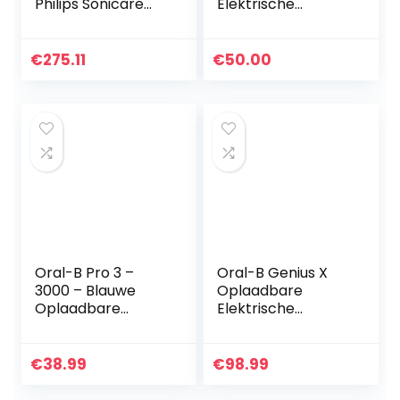
Philips Sonicare
Elektrische
DiamondClean
tandenborstel/ele
9000 HX9917/88
ktrische
tandenborstel
€
275.11
€
50.00
met Smart
Coaching App &
visuele
drukcontrole…
Oral-B Pro 3 –
Oral-B Genius X
3000 – Blauwe
Oplaadbare
Oplaadbare
Elektrische
Elektrische
Tandenborstel
Tandenborstel, 1
Powered By Braun,
Handvat Met
1 Premium
€
38.99
€
98.99
Zichtbare
Rosegold Handvat
Poetsdruksensor,
Met Artificiële…