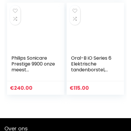
1…
Philips Sonicare
Oral-B iO Series 6
Prestige 9900 onze
Elektrische
meest
tandenborstel,
geavanceerde
oplaadbaar, met 1
elektrische
kunstmatige
tandeborstel met
intelligente
€
240.00
€
115.00
SenseIQ – All-in-
handgreep, zwart,
one borstelkop…
1 borstel en…
Over ons