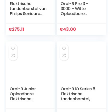
Elektrische
Oral-B Pro 3 –
tandenborstel van
3000 – Witte
Philips Sonicare
Oplaadbare
DiamondClean
Elektrische
9000 HX9917/88
Tandenborstel, 1
Handvat Met
€
275.11
€
43.00
Zichtbare
Poetsdruksensor,
1…
Oral-B Junior
Oral-B iO Series 6
Oplaadbare
Elektrische
Elektrische
tandenborstel,
Tandenborstel
oplaadbaar, met 1
Powered By Braun,
kunstmatige