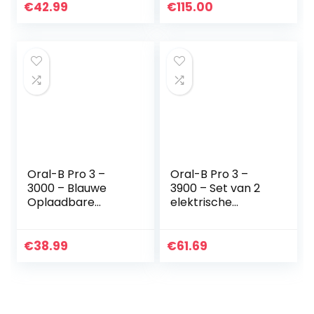
1 Handvat Met
intelligente
€
42.99
€
115.00
Minnie, 1
handgreep, zwart,
Opzetborstel,
1 borstel en…
Voor Kinderen…
Oral-B Pro 3 –
Oral-B Pro 3 –
3000 – Blauwe
3900 – Set van 2
Oplaadbare
elektrische
Elektrische
tandenborstels
Tandenborstel, 1
roze en zwart, 2
Handvat Met
handvatten met
€
38.99
€
61.69
Zichtbare
zichtbare
Poetsdruksensor,
poetsdruksensor,
1…
2…