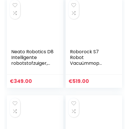
Neato Robotics D8
Roborock S7
Intelligente
Robot
robotstofzuiger,
Vacuümmop
robot met
2500Pa Sterk
lasernavigatie,
zuigvermogen
lange batterijduur
3000 trillingen per
€
349.00
€
519.00
van 100 minuten,
minuut, intensieve
Alexa…
geluidsveegstofzui
ger, auto…