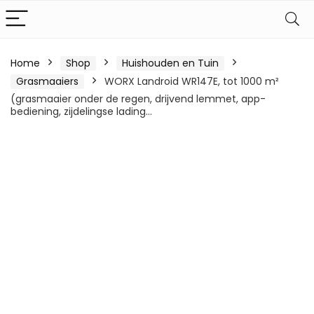
Home
Shop
Huishouden en Tuin
Grasmaaiers
WORX Landroid WR147E, tot 1000 m²
(grasmaaier onder de regen, drijvend lemmet, app-
bediening, zijdelingse lading…