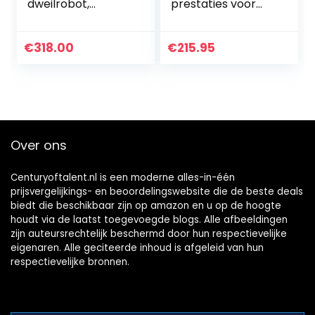
dweilrobot,
prestaties voor
zuigvermogen
krachtig
2000 Pa, 180 min
schoonmaken
batterijduur, 460
€
318.00
€
215.95
ml stofreservoir,
180 ml watertank…
Over ons
Centuryoftalent.nl is een moderne alles-in-één
prijsvergelijkings- en beoordelingswebsite die de beste deals
biedt die beschikbaar zijn op amazon en u op de hoogte
houdt via de laatst toegevoegde blogs. Alle afbeeldingen
zijn auteursrechtelijk beschermd door hun respectievelijke
eigenaren. Alle geciteerde inhoud is afgeleid van hun
respectievelijke bronnen.