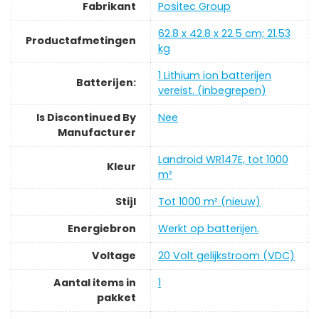
Fabrikant
‎Positec Group
‎62.8 x 42.8 x 22.5 cm; 21.53
Productafmetingen
kg
‎1 Lithium ion batterijen
Batterijen:
vereist. (inbegrepen)
Is Discontinued By
‎Nee
Manufacturer
‎Landroid WR147E, tot 1000
Kleur
m²
Stijl
‎Tot 1000 m² (nieuw)
Energiebron
‎Werkt op batterijen.
Voltage
‎20 Volt gelijkstroom (VDC)
Aantal items in
‎1
pakket