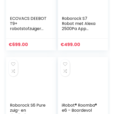
ECOVACS DEEBOT
Roborock S7
T9+
Robot met Alexa
robotstofzuiger
2500Pa App
met dweilfunctie
Monitoring Multi-
en afzuigstation
Level Mapping
(zuigstation), 3.000
Tapijtdetectie
€
699.00
€
499.00
PA zuigvermogen…
Drijvende vloeren
borstel…
Roborock S6 Pure
iRobot® Roomba®
zuig- en
e6 – Boordevol