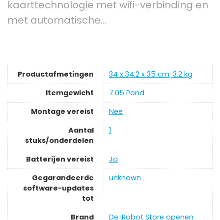
kaarttechnologie met wifi-verbinding en
met automatische…
Productafmetingen
‎34 x 34.2 x 35 cm; 3.2 kg
Itemgewicht
‎7.05 Pond
Montage vereist
‎Nee
Aantal
‎1
stuks/onderdelen
Batterijen vereist
‎Ja
Gegarandeerde
‎unknown
software-updates
tot
Brand
De iRobot Store openen