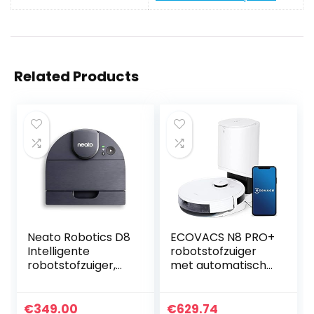
Related Products
Neato Robotics D8
ECOVACS N8 PRO+
Intelligente
robotstofzuiger
robotstofzuiger,
met automatisch
robot met
leegstation
lasernavigatie,
(zuigstation),
lange batterijduur
stofzuigerrobot
€
349.00
€
629.74