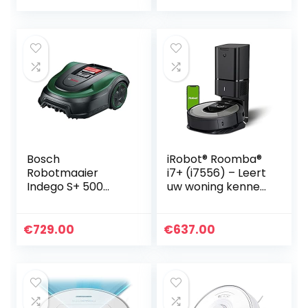
van 100 minuten,
met dweilfunctie,
Alexa…
realtime 3D…
Bosch
iRobot® Roomba®
Robotmaaier
i7+ (i7556) – Leert
Indego S+ 500
uw woning kennen.
(met 18V-Accu en
Past perfect in uw
Appfunctie,
leven. Leegt
Basisstation,
zichzelf
€
729.00
€
637.00
Maaibreedte 19
automatisch
cm, voor Gazons
van Maximaal…