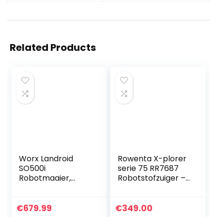
Related Products
Worx Landroid
Rowenta X-plorer
SO500i
serie 75 RR7687
Robotmaaier,
Robotstofzuiger –
automatische
Total Care – Wit –
grasmaaier tot
Slimme navigatie:
500 m², met wifi-
– 4-in-1
€
679.99
€
349.00
koppeling (app-
schoonmaakervari