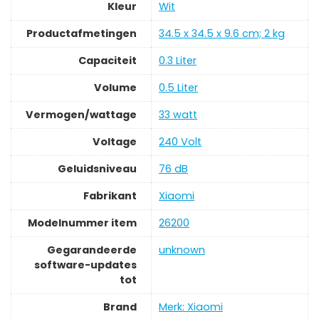
Kleur
‎Wit
Productafmetingen
‎34.5 x 34.5 x 9.6 cm; 2 kg
Capaciteit
‎0.3 Liter
Volume
‎0.5 Liter
Vermogen/wattage
‎33 watt
Voltage
‎240 Volt
Geluidsniveau
‎76 dB
Fabrikant
‎Xiaomi
Modelnummer item
‎26200
Gegarandeerde
‎unknown
software-updates
tot
Brand
Merk: Xiaomi