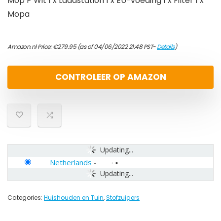
Mop P Wit 1 x Laadstation 1 x EU-voeding 1 x Filter 1 x
Mopa
Amazon.nl Price:
€
279.95
(as of 04/06/2022 21:48 PST-
Details
)
CONTROLEER OP AMAZON
Updating...
Netherlands
-
Updating...
Categories:
Huishouden en Tuin
,
Stofzuigers