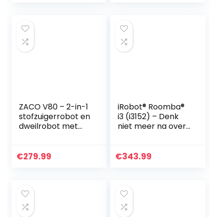
bediening) en
ng…
verstelbare…
ZACO V80 – 2-in-1
iRobot® Roomba®
stofzuigerrobot en
i3 (i3152) – Denk
dweilrobot met
niet meer na over
LCD-display –
stofzuigen
Stofzuiger met
intelligente
€
279.99
€
343.99
navigatie,
optimalisatie…