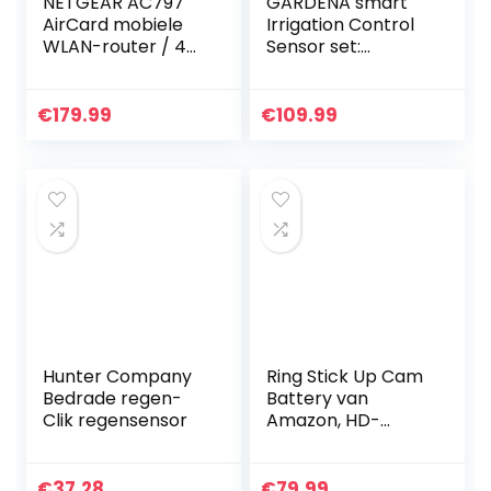
NETGEAR AC797
GARDENA smart
AirCard mobiele
Irrigation Control
WLAN-router / 4G
Sensor set:
LTE-router
Besproeiingscomp
(downloadsnelheid
uter voor max. 6
tot 400 Mbps,
ventielen (24 V),
€
179.99
€
109.99
hotspot voor
individueel…
maximaal 15…
Hunter Company
Ring Stick Up Cam
Bedrade regen-
Battery van
Clik regensensor
Amazon, HD-
beveiligingscamer
a met tweeweg-
audio | Inclusief
€
37.28
€
79.99