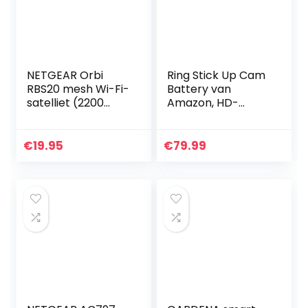
NETGEAR Orbi
Ring Stick Up Cam
RBS20 mesh Wi-Fi-
Battery van
satelliet (2200
Amazon, HD-
Mbps tri-band, 125
beveiligingscamer
m² extra dekking,
a met tweeweg-
AC2200, draadloze
audio | Inclusief
€
19.95
€
79.99
repeater voor…
proefabonnement
van 30 dagen…