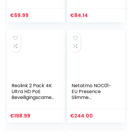
Dome CCTV IP
a PoE
Camera, IP66
Beveiligingscamer
Waterdichte
a met
€
59.99
€
84.14
Steunen Audio IR
persoon-/voertuig
Night Vision…
detectie, Dome
CCTV IP…
Reolink 2 Pack 4K
Netatmo NOC01-
Ultra HD PoE
EU Presence
Beveiligingscamer
Slimme
a PoE
Buitencamera, Wifi,
Beveiligingscamer
Ingebouwde
a met
Verlichting,
€
198.99
€
244.00
persoon-/voertuig
Bewegingsdetecti
detectie, Dome
e, Nachtzicht,