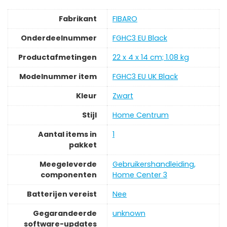
Fabrikant
‎FIBARO
Onderdeelnummer
‎FGHC3 EU Black
Productafmetingen
‎22 x 4 x 14 cm; 1.08 kg
Modelnummer item
‎FGHC3 EU UK Black
Kleur
‎Zwart
Stijl
‎Home Centrum
Aantal items in
‎1
pakket
Meegeleverde
‎Gebruikershandleiding,
componenten
Home Center 3
Batterijen vereist
‎Nee
Gegarandeerde
‎unknown
software-updates