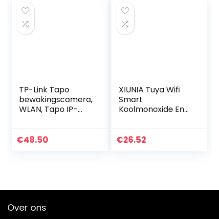
CCTV IP…
Zonder…
TP-Link Tapo
XIUNIA Tuya Wifi
bewakingscamera,
Smart
WLAN, Tapo IP-
Koolmonoxide En
camera 3 MP, High
Rookmelder
Definition met
Rookmelder Hoge
nachtzicht,
Nauwkeurigheid Co
€
48.50
€
26.52
bewegingsdetecti
Alarm Detector
e, akoestisch…
Voor Thuis
Slaapkamer…
Over ons