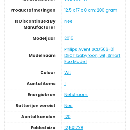
Productafmetingen
‎12.5 x 17 x 8 cm; 280 gram
Is Discontinued By
‎Nee
Manufacturer
Modeljaar
‎2015
‎Philips Avent SCD506-01
Modelnaam
DECT babyfoon, wit, Smart
Eco Mode 1
Colour
‎Wit
Aantal items
‎1
Energiebron
‎Netstroom.
Batterijen vereist
‎Nee
Aantal kanalen
‎120
Folded size
‎12,5X17X8