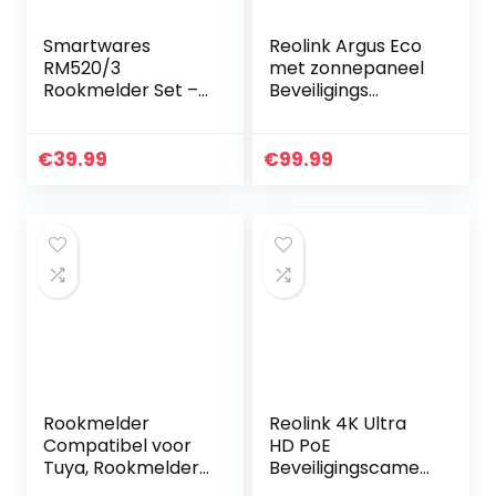
Smartwares
Reolink Argus Eco
RM520/3
met zonnepaneel
Rookmelder Set –
Beveiligings
10 jaar batterij – 85
Camera Buiten
dB – Set van 3,
voor thuis,
standaard
Draadloze
€
39.99
€
99.99
Outdoor wifi
Batterij Camera
Buiten…
Rookmelder
Reolink 4K Ultra
Compatibel voor
HD PoE
Tuya, Rookmelder
Beveiligingscamer
Koolmonoxide
a PoE