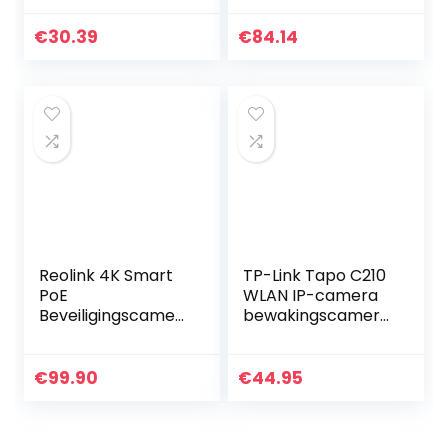
Composiet
Beveiligingscamer
Huisbrandmelder
a met
€
30.39
€
84.14
met Smart WiFi –
persoon-/voertuig
Werkt op
detectie, Dome
batterijen
CCTV IP…
Reolink 4K Smart
TP-Link Tapo C210
PoE
WLAN IP-camera
Beveiligingscamer
bewakingscamera
a met
(lensdraai- en
Mens/Voertuig
hellingshoek, 3MP-
Detectie, IP66
resolutie, 2-weg
€
99.90
€
44.95
Weerbestendige
audio, nachtzicht
CCTV Bullet IP
tot…
Camera Buiten