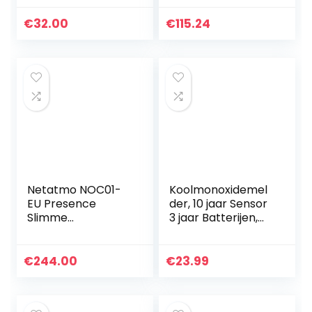
or, Rook- en CO2-
van 10 jaar, 85 dB
detector Indoor
alarm,
€
32.00
€
115.24
Outdoor Alarm
automatische test,
met Smart…
geen…
Netatmo NOC01-
Koolmonoxidemel
EU Presence
der, 10 jaar Sensor
Slimme
3 jaar Batterijen,
Buitencamera, Wifi,
met Display en
Ingebouwde
Testknop,
Verlichting,
Smartwares FGA-
€
244.00
€
23.99
Bewegingsdetecti
13051
e, Nachtzicht,
Zonder…