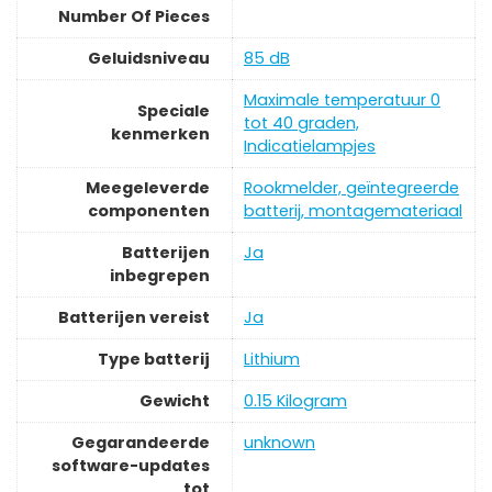
Number Of Pieces
Geluidsniveau
‎85 dB
‎Maximale temperatuur 0
Speciale
tot 40 graden,
kenmerken
Indicatielampjes
Meegeleverde
‎Rookmelder, geïntegreerde
componenten
batterij, montagemateriaal
Batterijen
‎Ja
inbegrepen
Batterijen vereist
‎Ja
Type batterij
‎Lithium
Gewicht
‎0.15 Kilogram
Gegarandeerde
‎unknown
software-updates
tot