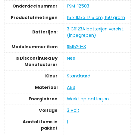
Onderdeelnummer
‎FSM-12503
Productafmetingen
‎15 x 11.5 x 17.5 cm; 150 gram
‎3 CR123A batterijen vereist.
Batterijen:
(inbegrepen)
Modelnummer item
‎RM520-3
Is Discontinued By
‎Nee
Manufacturer
Kleur
‎Standaard
Materiaal
‎ABS
Energiebron
‎Werkt op batterijen.
Voltage
‎3 Volt
Aantal items in
‎1
pakket