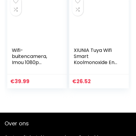
Wifi-
XIUNIA Tuya Wifi
buitencamera,
Smart
Imou 1080p
Koolmonoxide En
beveiligingscamer
Rookmelder
a met AI
Rookmelder Hoge
menselijke
Nauwkeurigheid Co
€
39.99
€
26.52
bewegingsdetecti
Alarm Detector
e, IP67
Voor Thuis
dompelbestendig
Slaapkamer…
en stofdicht…
Over ons