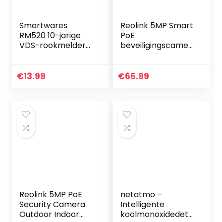
Smartwares
Reolink 5MP Smart
RM520 10-jarige
PoE
VDS-rookmelder
beveiligingscamer
met zeer luid
a voor buiten met
alarm en testknop
detectie van
mensen/voertuig,
€
13.99
€
65.99
IP66
weerbestendige
bullet CCTV…
Reolink 5MP PoE
netatmo –
Security Camera
Intelligente
Outdoor Indoor
koolmonoxidedete