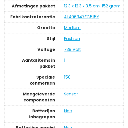
Afmetingen pakket
‎12.3 x 12.3 x 3.5 cm; 152 gram
Fabrikantreferentie
‎AL406947FC515Y
Grootte
‎Medium
Stijl
‎Fashion
Voltage
‎739 Volt
Aantal items in
‎1
pakket
Speciale
‎150
kenmerken
Meegeleverde
‎Sensor
componenten
Batterijen
‎Nee
inbegrepen
Batterijen vereist
‎Nee