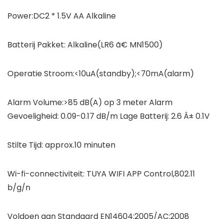
Power:DC2 * 1.5V AA Alkaline
Batterij Pakket: Alkaline(LR6 ã€ MN1500)
Operatie Stroom:<10uA(standby);<70mA(alarm)
Alarm Volume:>85 dB(A) op 3 meter Alarm
Gevoeligheid: 0.09-0.17 dB/m Lage Batterij: 2.6 Â± 0.1V
Stilte Tijd: approx.10 minuten
Wi-fi-connectiviteit: TUYA WIFI APP Control,802.11
b/g/n
Voldoen aan Standaard EN14604:2005/AC:2008