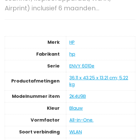
Airprint) inclusief 6 maanden…
Merk
‎HP
Fabrikant
‎hp
Serie
‎ENVY 6010e
‎36.11 x 43.25 x 13.21 cm; 5.22
Productafmetingen
kg
Modelnummer item
‎2K4U9B
Kleur
‎Blauw
Vormfactor
‎All-in-One.
Soort verbinding
‎WLAN