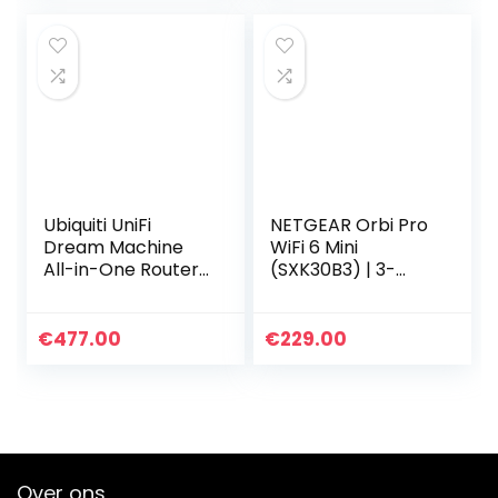
intelligente…
Ubiquiti UniFi
NETGEAR Orbi Pro
Dream Machine
WiFi 6 Mini
All-in-One Router
(SXK30B3) | 3-
(With 2 pin EU
pack wifi mesh
plug)
overal op kantoor
of thuis | Dual
€
477.00
€
229.00
Band, VLAN, QoS |
dekking…
Over ons