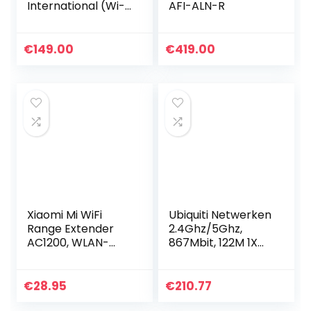
International (Wi-
AFI-ALN-R
Fi 6 DSL/VDSL
modem router,
Mesh Master, Wi-Fi
€
149.00
€
419.00
tot 1.800 MBit/s (5
GHz) + 600…
Xiaomi Mi WiFi
Ubiquiti Netwerken
Range Extender
2.4Ghz/5Ghz,
AC1200, WLAN-
867Mbit, 122M 1X
repeater, stabiele
10/100/1000, Wit
verbinding, wifi
dual band,
€
28.95
€
210.77
ethernet-ingang,