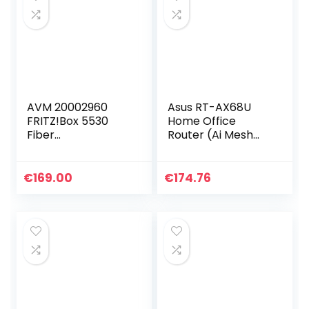
AVM 20002960
Asus RT-AX68U
FRITZ!Box 5530
Home Office
Fiber
Router (Ai Mesh
(glasvezelmodem
WLAN System, WiFi
met 2 x 2 Wi-Fi 6
6 AX2700, Gigabit
(WLAN AX), tot 3
LAN, AiProtection
€
169.00
€
174.76
GBit/s, 2,5 GHz
Pro, USB 3.0,
LAN-poort,
Instant…
geschikt…