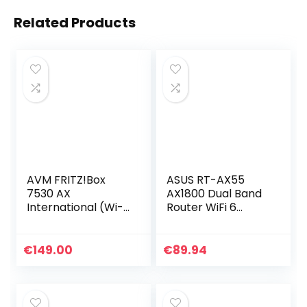
Related Products
AVM FRITZ!Box
ASUS RT-AX55
7530 AX
AX1800 Dual Band
International (Wi-
Router WiFi 6
Fi 6 DSL/VDSL
(802.11ax), MU-
modem router,
MIMO en OFDMA-
Mesh Master, Wi-Fi
ondersteuning,
€
149.00
€
89.94
tot 1.800 MBit/s (5
AiProtection,
GHz) + 600…
AiMesh, zwart