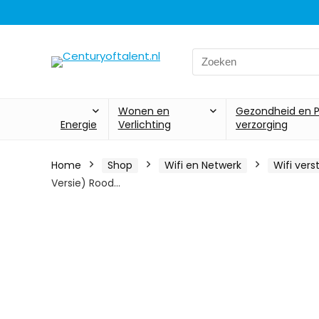
Search
for:
Wonen en
Gezondheid en P
Energie
Verlichting
verzorging
Home
Shop
Wifi en Netwerk
Wifi vers
Versie) Rood…