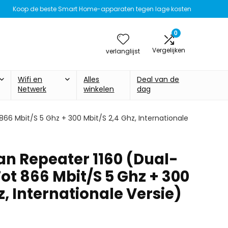
Koop de beste Smart Home-apparaten tegen lage kosten
0
Vergelijken
verlanglijst
Wifi en
Alles
Deal van de
Netwerk
winkelen
dag
866 Mbit/S 5 Ghz + 300 Mbit/S 2,4 Ghz, Internationale
an Repeater 1160 (Dual-
ot 866 Mbit/S 5 Ghz + 300
z, Internationale Versie)