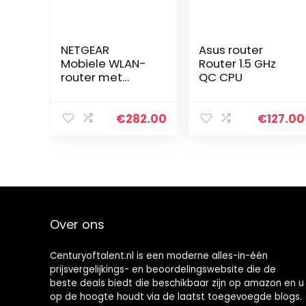
NETGEAR
Asus router
Mobiele WLAN-
Router 1.5 GHz
router met
QC CPU
simkaart | 4G
LTE router
mobiel | tot 1
€
282.00
€
127.00
Gbit/s
downloadsnelh
eid | mobiele
hotspot voor…
Over ons
Centuryoftalent.nl is een moderne alles-in-één
prijsvergelijkings- en beoordelingswebsite die de
beste deals biedt die beschikbaar zijn op amazon en u
op de hoogte houdt via de laatst toegevoegde blogs.