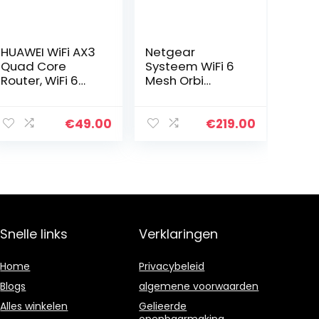
HUAWEI WiFi AX3
Netgear
Quad Core
Systeem WiFi 6
Router, WiFi 6
Mesh Orbi
met Quad-core,
(RBK353), 3
snelheid tot
stuks, WLAN-
3.000 Mbps, tot
router 6 AX1800,
€
49.00
€
219.00
128 Dual-Band-
wifi van de
apparaten, 1x
nieuwe
Gigabit…
generatie, wifi
tot 1,8…
Snelle links
Verklaringen
Home
Privacybeleid
Blogs
algemene voorwaarden
Alles winkelen
Gelieerde