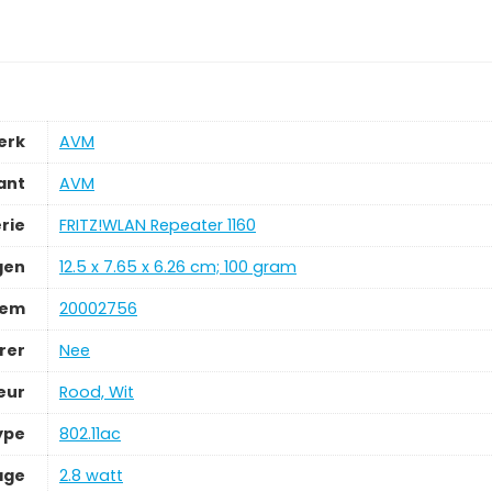
erk
‎AVM
ant
‎AVM
rie
‎FRITZ!WLAN Repeater 1160
gen
‎12.5 x 7.65 x 6.26 cm; 100 gram
tem
‎20002756
rer
‎Nee
eur
‎Rood, Wit
ype
‎802.11ac
age
‎2.8 watt