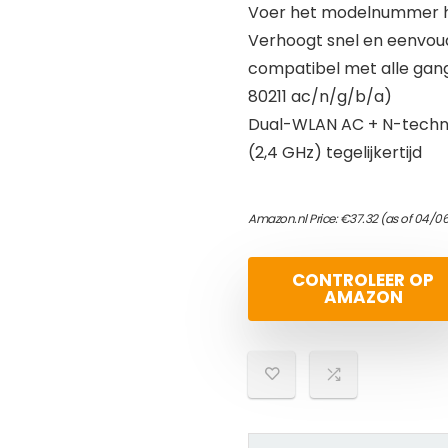
Voer het modelnummer hi
Verhoogt snel en eenvoud
compatibel met alle gan
80211 ac/n/g/b/a)
Dual-WLAN AC + N-techno
(2,4 GHz) tegelijkertijd
Amazon.nl Price:
€
37.32
(as of 04/0
CONTROLEER OP
AMAZON