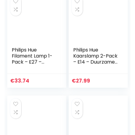
Philips Hue
Philips Hue
Filament Lamp 1-
Kaarslamp 2-Pack
Pack – E27 –
– E14 – Duurzame
Vintage
LED Verlichting –
Globevorm G125 –
Warmwit Licht –
Duurzame LED
Dimbaar – Verbind
€
33.74
€
27.99
Verlichting –
met Bluetooth of
warm-wit Licht –
Hue…
Dimbaar…