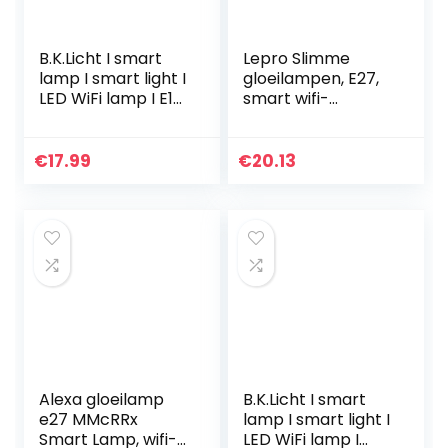
B.K.Licht I smart
Lepro Slimme
lamp I smart light I
gloeilampen, E27,
LED WiFi lamp I E14
smart wifi-
lichtbron I warm
ledlamp, 9 W, 806
wit licht I voice
lm, wifi, dimbaar,
control I slimme…
meerkleurig, app-
€
17.99
€
20.13
bediening,
compatibel…
Alexa gloeilamp
B.K.Licht I smart
e27 MMcRRx
lamp I smart light I
Smart Lamp, wifi-
LED WiFi lamp I