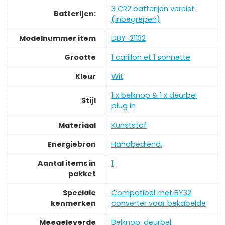
‎3 CR2 batterijen vereist.
Batterijen:
(inbegrepen)
Modelnummer item
‎DBY-21132
Grootte
‎1 carillon et 1 sonnette
Kleur
‎Wit
‎1 x belknop & 1 x deurbel
Stijl
plug in
Materiaal
‎Kunststof
Energiebron
‎Handbediend.
Aantal items in
‎1
pakket
Speciale
‎Compatibel met BY32
kenmerken
converter voor bekabelde
Meegeleverde
‎Belknop, deurbel,