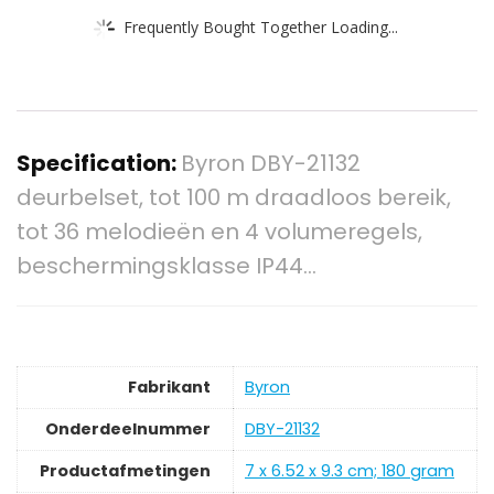
Frequently Bought Together Loading...
Specification:
Byron DBY-21132
deurbelset, tot 100 m draadloos bereik,
tot 36 melodieën en 4 volumeregels,
beschermingsklasse IP44…
Fabrikant
‎Byron
Onderdeelnummer
‎DBY-21132
Productafmetingen
‎7 x 6.52 x 9.3 cm; 180 gram