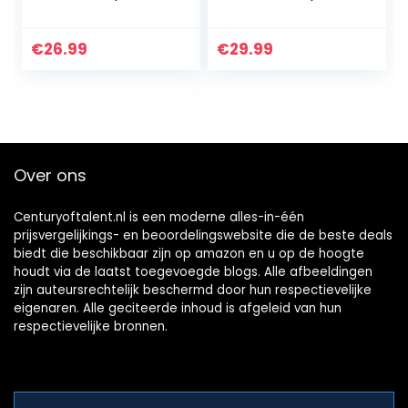
gloeilamp
GU10 lichtbron I
dimbaar,
RGB en CCT I voice
compatibel met
control I slimme
€
26.99
€
29.99
Google Home &
lichtbronnen…
Alexa Echo, 800LM
3000-6000K…
Over ons
Centuryoftalent.nl is een moderne alles-in-één
prijsvergelijkings- en beoordelingswebsite die de beste deals
biedt die beschikbaar zijn op amazon en u op de hoogte
houdt via de laatst toegevoegde blogs. Alle afbeeldingen
zijn auteursrechtelijk beschermd door hun respectievelijke
eigenaren. Alle geciteerde inhoud is afgeleid van hun
respectievelijke bronnen.