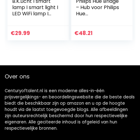
B.K.Licht I smart
Philips Hue Bridge
lamp I smart light I
– Hub voor Philips
LED WiFi lamp I
Hue
GU10 lichtbron I
Verlichtingssystee
RGB en CCT I voice
m – Volledige
control I slimme
Controle over tot
€
29.99
€
48.21
lichtbronnen…
50 Lampen –
Werkt met Alexa…
Over ons
Centuryoftalent.nl is een moderne alles-in-één
prijsvergelijkings- en beoordelingswebsite die de beste deals
biedt die beschikbaar zijn op amazon en u op de hoogte
houdt via de laatst toegevoegde blogs. Alle afbeeldingen
zijn auteursrechtelijk beschermd door hun respectievelijke
eigenaren. Alle geciteerde inhoud is afgeleid van hun
respectievelijke bronnen.