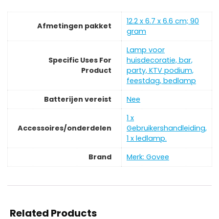
‎12.2 x 6.7 x 6.6 cm; 90
Afmetingen pakket
gram
‎Lamp voor
Specific Uses For
huisdecoratie, bar,
Product
party, KTV podium,
feestdag, bedlamp
Batterijen vereist
‎Nee
‎1 x
Accessoires/onderdelen
Gebruikershandleiding,
1 x ledlamp.
Brand
Merk: Govee
Related Products