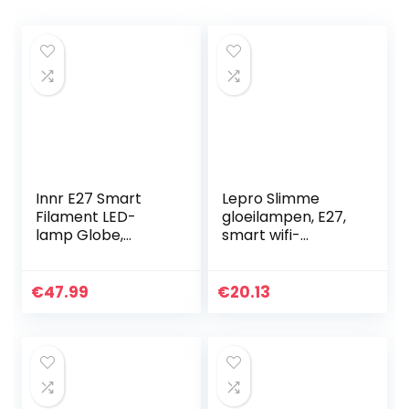
Innr E27 Smart
Lepro Slimme
Filament LED-
gloeilampen, E27,
lamp Globe,
smart wifi-
compatibel met
ledlamp, 9 W, 806
Philips Hue*, Alexa
lm, wifi, dimbaar,
& Hey Google
meerkleurig, app-
€
47.99
€
20.13
(bridge vereist)
bediening,
dimbaar, 2200K…
compatibel…