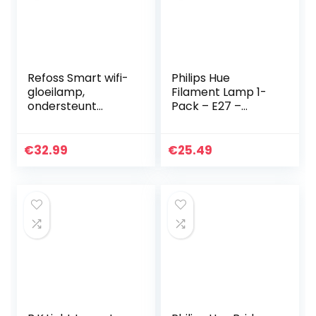
Refoss Smart wifi-
Philips Hue
gloeilamp,
Filament Lamp 1-
ondersteunt
Pack – E27 –
HomeKit, dimbare
Vintage
meerkleurige
Globevorm G93 –
ledlamp,
Duurzame LED
€
32.99
€
25.49
compatibel met
Verlichting –
Alexa, Google
warm-wit Licht –
Assitant, 9…
Dimbaar…