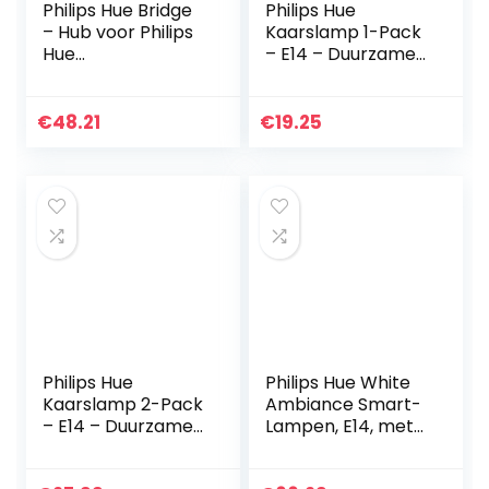
Philips Hue Bridge
Philips Hue
– Hub voor Philips
Kaarslamp 1-Pack
Hue
– E14 – Duurzame
Verlichtingssystee
LED Verlichting –
m – Volledige
Warmwit Licht –
Controle over tot
Dimbaar – Verbind
€
48.21
€
19.25
50 Lampen –
met Bluetooth of
Werkt met Alexa…
Hue…
Philips Hue
Philips Hue White
Kaarslamp 2-Pack
Ambiance Smart-
– E14 – Duurzame
Lampen, E14, met
LED Verlichting –
Bluetooth, Koud
Warmwit Licht –
tot Warm Wit, 5,2