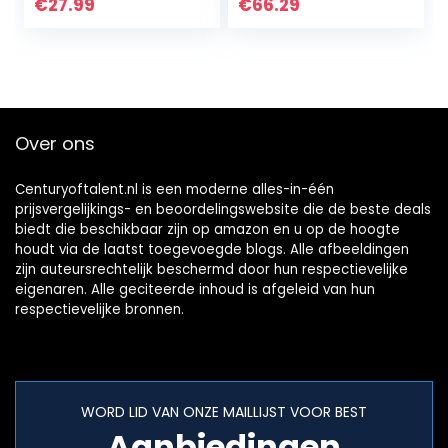
Dimbaar – Verbind
W, 2 Stuks
€
27.99
€
66.29
met Bluetooth of
Hue…
Over ons
Centuryoftalent.nl is een moderne alles-in-één
prijsvergelijkings- en beoordelingswebsite die de beste deals
biedt die beschikbaar zijn op amazon en u op de hoogte
houdt via de laatst toegevoegde blogs. Alle afbeeldingen
zijn auteursrechtelijk beschermd door hun respectievelijke
eigenaren. Alle geciteerde inhoud is afgeleid van hun
respectievelijke bronnen.
WORD LID VAN ONZE MAILLIJST VOOR BEST
Aanbiedingen