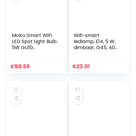
MoKo Smart WiFi
Wifi-smart
LED Spot Light Bulb
ledlamp, E14, 5 W,
5W GU10
dimbaar, G45, 40
Dimmable
W, meerkleurige
Spotlight RGB +
RGB-wifi-lamp,
Cool + Warm Light
spraakbediening,
€
50.59
€
23.01
Work with Alexa
bluetooth
Echo,Google
ledlamp…
Home…