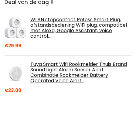
Deal van de dag !!
WLAN stopcontact Refoss Smart Plug,
afstandsbediening WiFi plug, compatibel
met Alexa, Google Assistant, voice
control…
€
29.99
Tuya Smart Wifi Rookmelder Thuis Brand
Sound Light Alarm Sensor Alert
Combinatie Rookmelder Battery
Operated Voice Alert…
€
23.00
Ring Floodlight Cam Wired Plus van
Amazon | 1080p HD-video, led-
schijnwerpers, ingebouwde sirene, vaste
bedrading | Met…
€
154.99