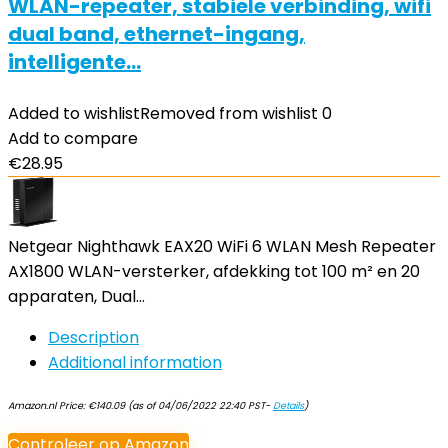
WLAN-repeater, stabiele verbinding, wifi
dual band, ethernet-ingang,
intelligente…
Added to wishlist
Removed from wishlist
0
Add to compare
€
28.95
Netgear Nighthawk EAX20 WiFi 6 WLAN Mesh Repeater
AX1800 WLAN-versterker, afdekking tot 100 m² en 20
apparaten, Dual…
Description
Additional information
Amazon.nl Price:
€
140.09
(as of 04/06/2022 22:40 PST-
Details
)
Controleer op Amazon