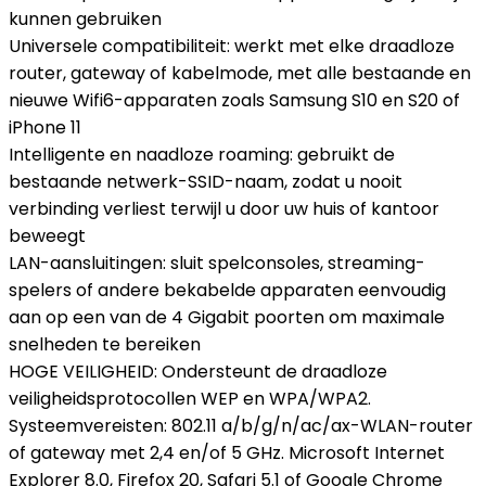
kunnen gebruiken
Universele compatibiliteit: werkt met elke draadloze
router, gateway of kabelmode, met alle bestaande en
nieuwe Wifi6-apparaten zoals Samsung S10 en S20 of
iPhone 11
Intelligente en naadloze roaming: gebruikt de
bestaande netwerk-SSID-naam, zodat u nooit
verbinding verliest terwijl u door uw huis of kantoor
beweegt
LAN-aansluitingen: sluit spelconsoles, streaming-
spelers of andere bekabelde apparaten eenvoudig
aan op een van de 4 Gigabit poorten om maximale
snelheden te bereiken
HOGE VEILIGHEID: Ondersteunt de draadloze
veiligheidsprotocollen WEP en WPA/WPA2.
Systeemvereisten: 802.11 a/b/g/n/ac/ax-WLAN-router
of gateway met 2,4 en/of 5 GHz. Microsoft Internet
Explorer 8.0, Firefox 20, Safari 5.1 of Google Chrome