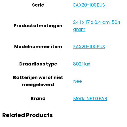
Serie
‎EAX20-100EUS
‎24.1 x 17 x 6.4 cm; 504
Productafmetingen
gram
Modelnummer item
‎EAX20-100EUS
Draadloos type
‎802.11ax
Batterijen wel of niet
‎Nee
meegeleverd
Brand
Merk: NETGEAR
Related Products