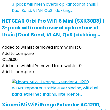
NETGEAR Orbi Pro WiFi 6 Mini (SXK30B3) |
3-pack wifi mesh overal op kantoor of
thuis | Dual Band, VLAN, QoS | dekking…
Added to wishlist
Removed from wishlist
0
Add to compare
€
229.00
Added to wishlist
Removed from wishlist
0
Add to compare
Xiaomi Mi WiFi Range Extender AC1200,