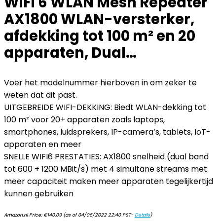
WiFi 6 WLAN Mesh Repeater
AX1800 WLAN-versterker,
afdekking tot 100 m² en 20
apparaten, Dual…
Voer het modelnummer hierboven in om zeker te
weten dat dit past.
UITGEBREIDE WIFI-DEKKING: Biedt WLAN-dekking tot
100 m² voor 20+ apparaten zoals laptops,
smartphones, luidsprekers, IP-camera’s, tablets, IoT-
apparaten en meer
SNELLE WIFI6 PRESTATIES: AX1800 snelheid (dual band
tot 600 + 1200 MBit/s) met 4 simultane streams met
meer capaciteit maken meer apparaten tegelijkertijd
kunnen gebruiken
Amazon.nl Price:
€
140.09
(as of 04/06/2022 22:40 PST-
Details
)