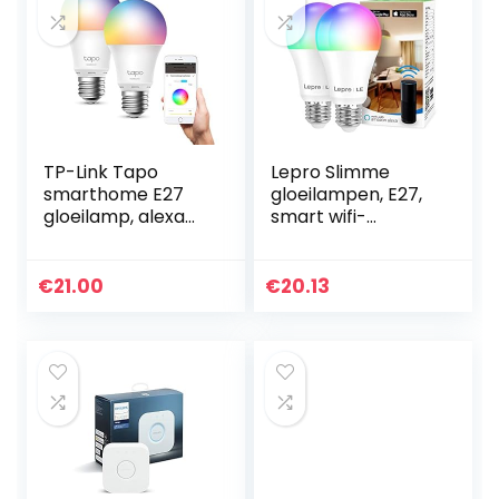
TP-Link Tapo
Lepro Slimme
smarthome E27
gloeilampen, E27,
gloeilamp, alexa
smart wifi-
gloeilampen,
ledlamp, 9 W, 806
meerkleurige
lm, wifi, dimbaar,
alexa smart lamp,
meerkleurig, app-
€
21.00
€
20.13
alexa accessoires,
bediening,
compatibel…
compatibel…