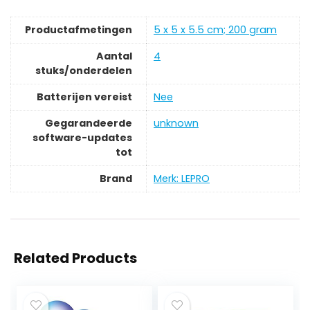
Productafmetingen
‎5 x 5 x 5.5 cm; 200 gram
Aantal
‎4
stuks/onderdelen
Batterijen vereist
‎Nee
Gegarandeerde
‎unknown
software-updates
tot
Brand
Merk: LEPRO
Related Products