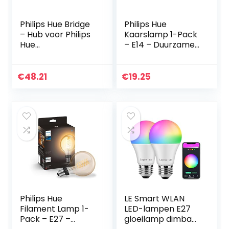
Philips Hue Bridge
Philips Hue
– Hub voor Philips
Kaarslamp 1-Pack
Hue
– E14 – Duurzame
Verlichtingssystee
LED Verlichting –
m – Volledige
Warmwit Licht –
Controle over tot
Dimbaar – Verbind
€
48.21
€
19.25
50 Lampen –
met Bluetooth of
Werkt met Alexa…
Hue…
Philips Hue
LE Smart WLAN
Filament Lamp 1-
LED-lampen E27
Pack – E27 –
gloeilamp dimbaar