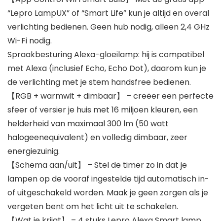
“Lepro LampUX” of “Smart Life” kun je altijd en overal
verlichting bedienen. Geen hub nodig, alleen 2,4 GHz
Wi-Fi nodig.
Spraakbesturing Alexa-gloeilamp: hij is compatibel
met Alexa (inclusief Echo, Echo Dot), daarom kun je
de verlichting met je stem handsfree bedienen.
【RGB + warmwit + dimbaar】 – creëer een perfecte
sfeer of versier je huis met 16 miljoen kleuren, een
helderheid van maximaal 300 lm (50 watt
halogeenequivalent) en volledig dimbaar, zeer
energiezuinig.
【Schema aan/uit】 – Stel de timer zo in dat je
lampen op de vooraf ingestelde tijd automatisch in-
of uitgeschakeld worden. Maak je geen zorgen als je
vergeten bent om het licht uit te schakelen.
【Wat je krijgt】 – 4 stuks Lepro Alexa Smart lamp