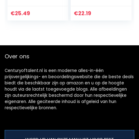
Vintage
8,5 W 806 LM,
Globevorm G93 –
intelligente
Duurzame LED
multicolor
€
25.49
€
22.19
Verlichting –
meerkleurige lamp
warm-wit Licht –
2700-6500K…
Dimbaar…
Over ons
Centuryoftalent.nl is een moderne alles-in-één
prijsvergelijkings- en beoordelingswebsite die de beste deals
biedt die beschikbaar zijn op amazon en u op de hoogte
houdt via de laatst toegevoegde blogs. Alle afbeeldingen
zijn auteursrechtelijk beschermd door hun respectievelijke
eigenaren. Alle geciteerde inhoud is afgeleid van hun
respectievelijke bronnen.