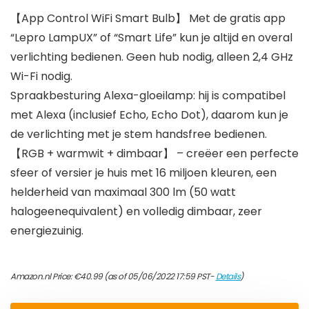
【App Control WiFi Smart Bulb】 Met de gratis app
“Lepro LampUX” of “Smart Life” kun je altijd en overal
verlichting bedienen. Geen hub nodig, alleen 2,4 GHz
Wi-Fi nodig.
Spraakbesturing Alexa-gloeilamp: hij is compatibel
met Alexa (inclusief Echo, Echo Dot), daarom kun je
de verlichting met je stem handsfree bedienen.
【RGB + warmwit + dimbaar】 – creëer een perfecte
sfeer of versier je huis met 16 miljoen kleuren, een
helderheid van maximaal 300 lm (50 watt
halogeenequivalent) en volledig dimbaar, zeer
energiezuinig.
Amazon.nl Price:
€
40.99
(as of 05/06/2022 17:59 PST-
Details
)