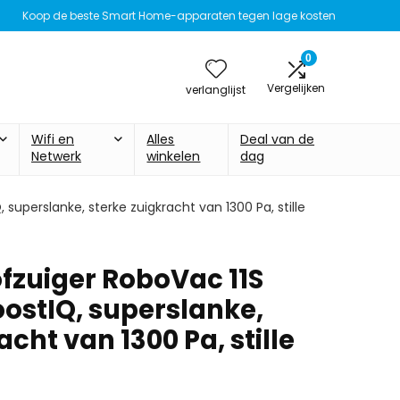
Koop de beste Smart Home-apparaten tegen lage kosten
0
Vergelijken
verlanglijst
Wifi en
Alles
Deal van de
Netwerk
winkelen
dag
superslanke, sterke zuigkracht van 1300 Pa, stille
ofzuiger RoboVac 11S
oostIQ, superslanke,
acht van 1300 Pa, stille