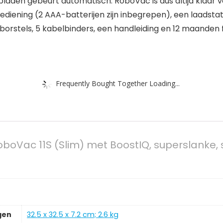
aden gebeurt automatisch. RoboVac is dus altijd klaar v
diening (2 AAA-batterijen zijn inbegrepen), een laadsta
jborstels, 5 kabelbinders, een handleiding en 12 maanden 
Frequently Bought Together Loading...
oboVac 11S (Slim) met BoostIQ, superslanke, st
gen
‎32.5 x 32.5 x 7.2 cm; 2.6 kg