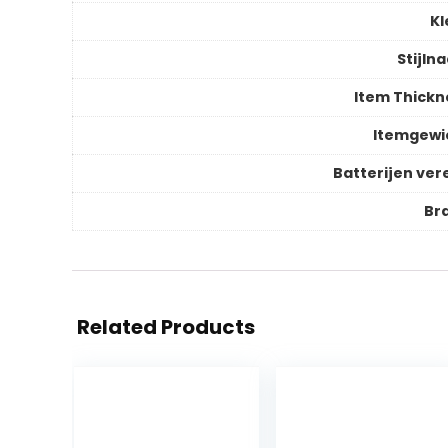
Kl
Stijln
Item Thickn
Itemgewi
Batterijen vere
Br
Related Products