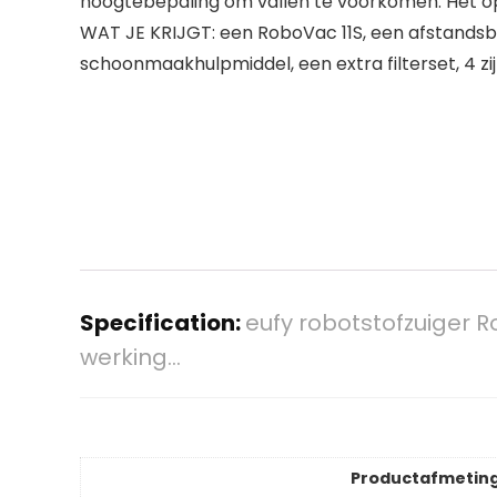
hoogtebepaling om vallen te voorkomen. Het opl
WAT JE KRIJGT: een RoboVac 11S, een afstandsbe
schoonmaakhulpmiddel, een extra filterset, 4 zi
Specification:
eufy robotstofzuiger R
werking…
Productafmetin