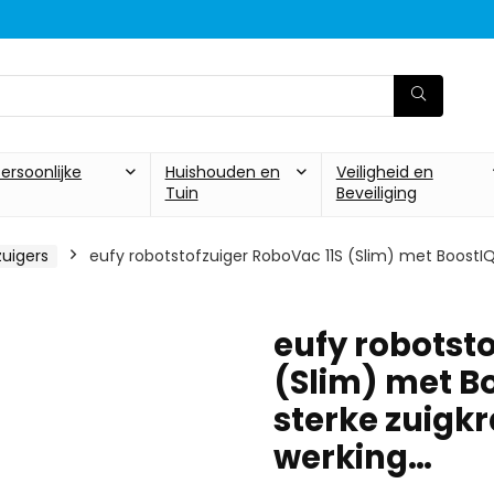
ersoonlijke
Huishouden en
Veiligheid en
Tuin
Beveiliging
zuigers
eufy robotstofzuiger RoboVac 11S (Slim) met BoostIQ, 
eufy robotst
(Slim) met B
sterke zuigkr
werking…