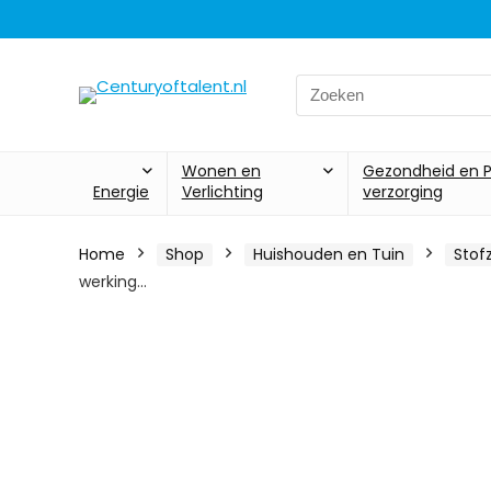
Search
for:
Wonen en
Gezondheid en P
Energie
Verlichting
verzorging
Home
Shop
Huishouden en Tuin
Stof
werking…