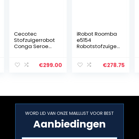
Cecotec
iRobot Roomba
Stofzuigerrobot
e5154
Conga Seroe
Robotstofzuiger
1590-1790-1890.
met wifi-
Vloerwisser
verbinding met
tegelijkertijd,
dubbele
€
299.00
€
278.75
2100 Pa, app
rubberen
met kaart,
borstels voor
huisdierborstel…
alle vloertypen –
Ideaal voor…
WORD LID VAN ONZE MAILLIJST VOOR BEST
Aanbiedingen