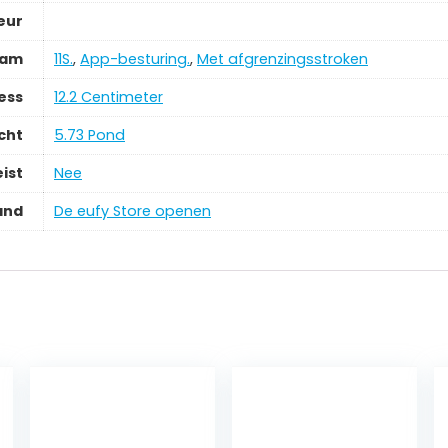
eur
aam
11S.
,
App-besturing.
,
Met afgrenzingsstroken
ess
‎12.2 Centimeter
cht
‎5.73 Pond
ist
‎Nee
and
De eufy Store openen