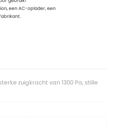
oor gebruik!
tion, een AC-oplader, een
fabrikant.
erke zuigkracht van 1300 Pa, stille