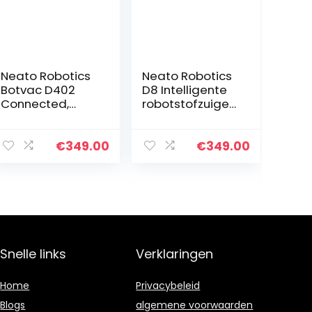
Neato Robotics
Neato Robotics
Botvac D402
D8 Intelligente
Connected,
robotstofzuiger,
Robotstofzuiger,
robot met
Voor
lasernavigatie,
Dierenharen,
lange
€
349.00
€
349.00
Zwart
batterijduur van
100 minuten,
Alexa…
Snelle links
Verklaringen
Home
Privacybeleid
Blogs
algemene voorwaarden