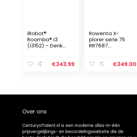
iRobot®
Rowenta X-
Roomba® i3
plorer serie 75
(i3152) – Denk
RR7687
niet meer na
Robotstofzuiger
over stofzuigen
– Total Care –
Wit – Slimme
€
343.99
€
349.00
navigatie: – 4-
in-1
schoonmaakerv
aring…
Over ons
Centuryoftalent.nl is een moderne alles-in-één
prijsvergelijkings- en beoordelingswebsite die de