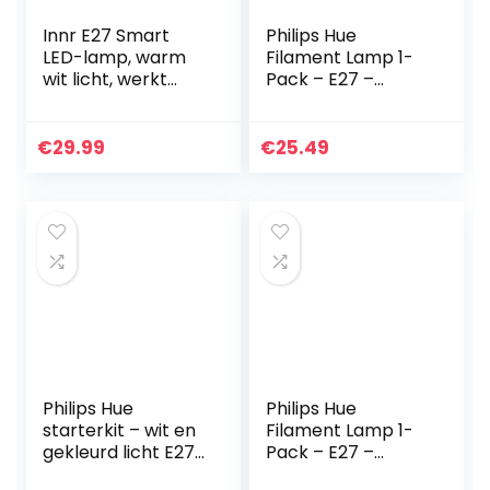
Innr E27 Smart
Philips Hue
LED-lamp, warm
Filament Lamp 1-
wit licht, werkt
Pack – E27 –
met Philips Hue*,
Vintage
Google Home &
Globevorm G93 –
Alexa (bridge
Duurzame LED
€
29.99
€
25.49
vereist) dimbaar,
Verlichting –
2700K, 3…
warm-wit Licht –
Dimbaar…
Philips Hue
Philips Hue
starterkit – wit en
Filament Lamp 1-
gekleurd licht E27,
Pack – E27 –
800LM, 1 smart
Edison Globevorm