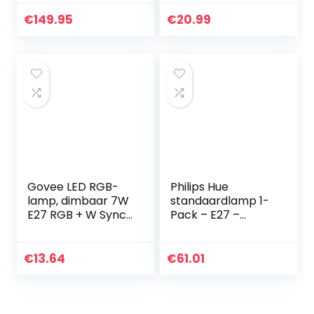
button, 2 lampen
ST64 – Duurzame
LED Verlichting –
€
149.95
€
20.99
warm-wit Licht –
Dimbaar…
Govee LED RGB-
Philips Hue
lamp, dimbaar 7W
standaardlamp 1-
E27 RGB + W Sync
Pack – E27 –
met
Duurzame LED
muziekkleurwissell
Verlichting –
amp met APP |
Warmwit Licht –
€
13.64
€
61.01
Dimbare
Dimbaar – Verbind
veelkleurige
met Bluetooth of…
lampen voor…