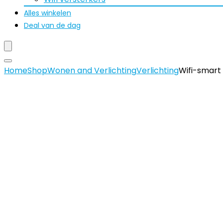
Alles winkelen
Deal van de dag
Home
Shop
Wonen and Verlichting
Verlichting
Wifi-smart