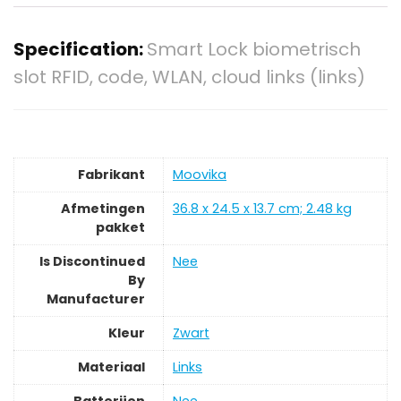
Specification:
Smart Lock biometrisch
slot RFID, code, WLAN, cloud links (links)
Fabrikant
‎Moovika
Afmetingen
‎36.8 x 24.5 x 13.7 cm; 2.48 kg
pakket
Is Discontinued
‎Nee
By
Manufacturer
Kleur
‎Zwart
Materiaal
‎Links