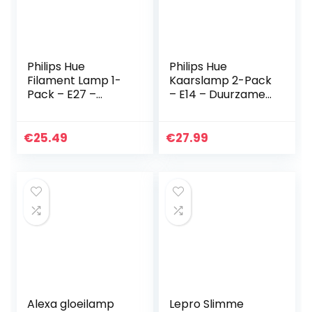
Philips Hue
Philips Hue
Filament Lamp 1-
Kaarslamp 2-Pack
Pack – E27 –
– E14 – Duurzame
Vintage
LED Verlichting –
Globevorm G93 –
Warmwit Licht –
Duurzame LED
Dimbaar – Verbind
€
25.49
€
27.99
Verlichting –
met Bluetooth of
warm-wit Licht –
Hue…
Dimbaar…
Alexa gloeilamp
Lepro Slimme