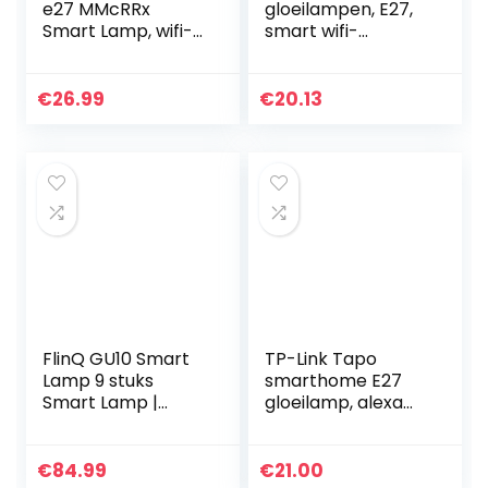
e27 MMcRRx
gloeilampen, E27,
Smart Lamp, wifi-
smart wifi-
gloeilamp
ledlamp, 9 W, 806
dimbaar,
lm, wifi, dimbaar,
compatibel met
meerkleurig, app-
€
26.99
€
20.13
Google Home &
bediening,
Alexa Echo, 800LM
compatibel…
3000-6000K…
FlinQ GU10 Smart
TP-Link Tapo
Lamp 9 stuks
smarthome E27
Smart Lamp |
gloeilamp, alexa
Smart Led Lamp |
gloeilampen,
WIFI Smart Bulb
meerkleurige
Compatibel met
alexa smart lamp,
€
84.99
€
21.00