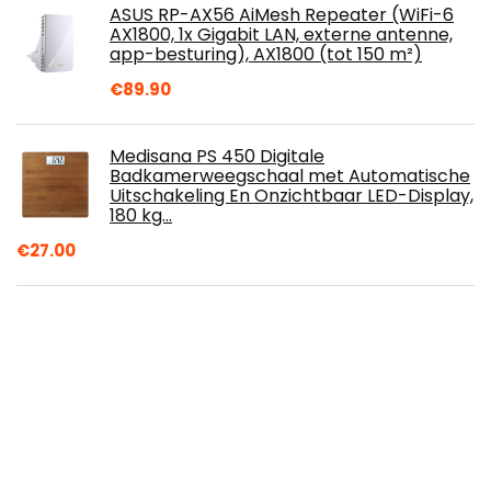
ASUS RP-AX56 AiMesh Repeater (WiFi-6
AX1800, 1x Gigabit LAN, externe antenne,
app-besturing), AX1800 (tot 150 m²)
€
89.90
Medisana PS 450 Digitale
Badkamerweegschaal met Automatische
Uitschakeling En Onzichtbaar LED-Display,
180 kg…
€
27.00
ASUS TUF Gaming AX5400 WiFi 6 Gaming
Router (Dualband met gaming-poort, 3-
traps poort-richting, AiMesh en
AiProtection…
€
139.90
Beurer GS 170 Sapphire glazen