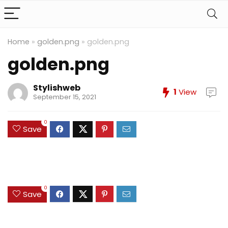
Home
»
golden.png
»
golden.png
golden.png
Stylishweb
1
View
September 15, 2021
0
Save
0
Save